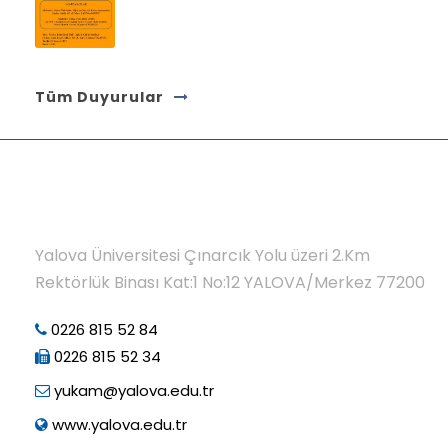
Tüm Duyurular
Yalova Üniversitesi Çınarcık Yolu üzeri 2.Km
Rektörlük Binası Kat:1 No:12 YALOVA/Merkez 77200
0226 815 52 84
0226 815 52 34
yukam@yalova.edu.tr
www.yalova.edu.tr